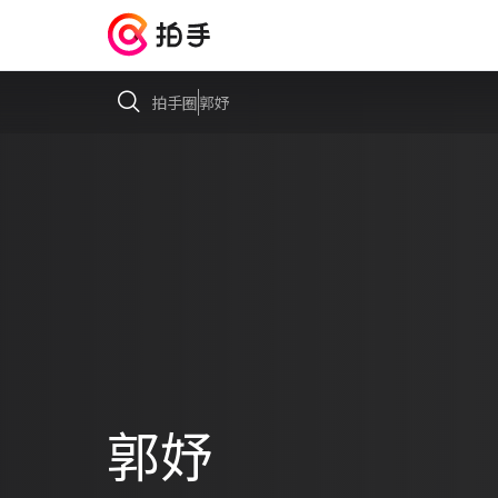
拍手圈
郭妤
郭妤