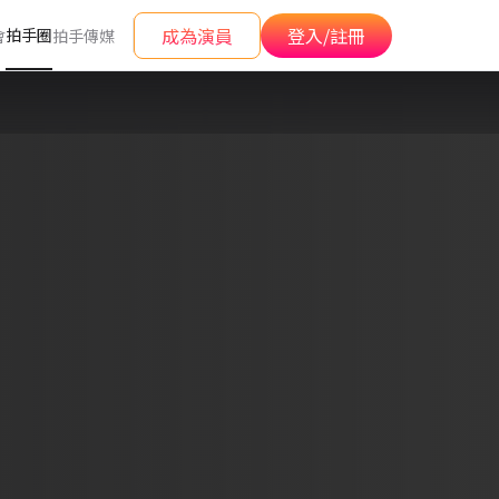
成為演員
登入/註冊
拍手圈
會
拍手傳媒