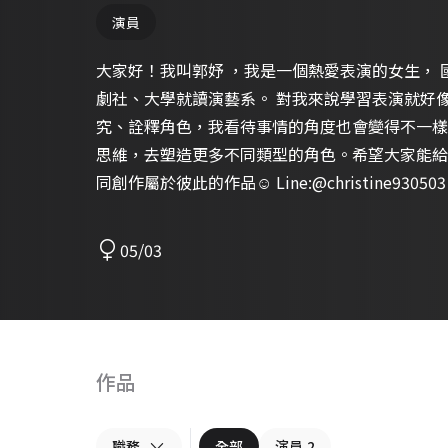
演員
大家好！我叫郭妤 ，我是一個熱愛表演的女生， 國中參加過戲劇比賽、高中加入戲
劇社、大學就讀演藝系。 對我來說學習表演就好像是認識自己的一個過程，透過研
究、詮釋角色，我看待事情的角度也會變得不一樣
思維，去塑造更多不同類型的角色。希望大家能給
同創作屬於彼此的作品☺️ Line:@christine930503
05/03
作品
職務
全部
演員
2