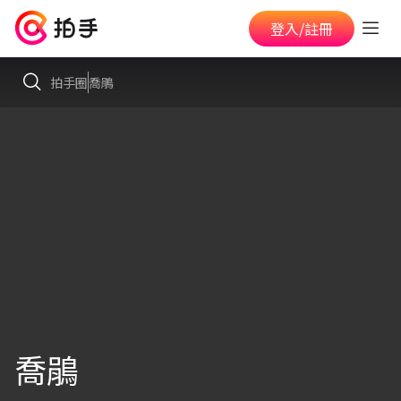
登入/註冊
拍手圈
喬鵑
喬鵑