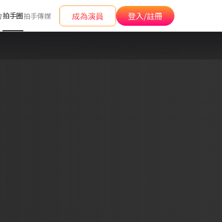
成為演員
登入/註冊
拍手圈
會
拍手傳媒