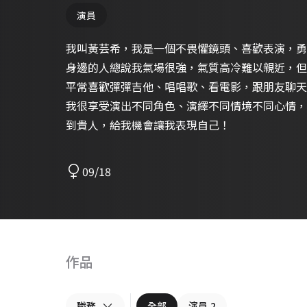
演員
我叫黃芸希，我是一個不畏懼鏡頭、喜歡表演，勇
身邊的人總說我氣場很強，氣質高冷難以親近，但
平常喜歡彈彈吉他、唱唱歌、看電影，跟朋友聊天
我很享受演出不同角色、演繹不同情境不同心情，走進不
到貴人，給我機會讓我表現自己！
09/18
作品
職務
全部
演員
2