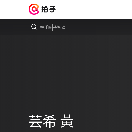
拍手圈
芸希 黃
芸希 黃