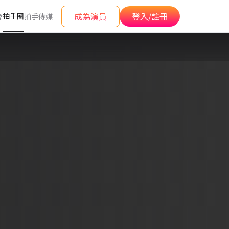
成為演員
登入/註冊
拍手圈
會
拍手傳媒