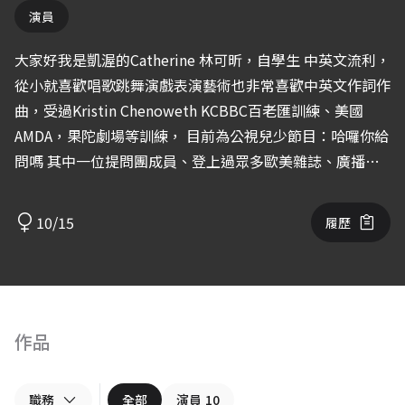
演員
大家好我是凱渥的Catherine 林可昕，自學生 中英文流利，
從小就喜歡唱歌跳舞演戲表演藝術也非常喜歡中英文作詞作
曲，受過Kristin Chenoweth KCBBC百老匯訓練、美國
AMDA，果陀劇場等訓練， 目前為公視兒少節目：哈囉你給
問嗎 其中一位提問團成員、登上過眾多歐美雜誌、廣播節
目、主持兒少節目等等！ 非常希望能參與不同戲劇演出！
10/15
履歷
作品
職務
全部
演員
10