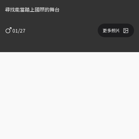
尋找能當踏上國際的舞台
01/27
更多照片