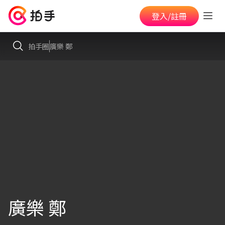
登入/註冊
拍手圈
廣樂 鄭
廣樂 鄭