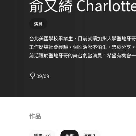
俞又綺 Charlotte
演員
台北美國學校畢業生，目前就讀加州大學聖地牙哥
工作歷練社會經驗。個性活潑不怕生，樂於分享。
前活躍於聖地牙哥的舞台劇當演員。希望有機會一
09/09
作品
職務
全部
演員
3