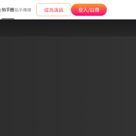
成為演員
登入/註冊
拍手圈
會
拍手傳媒