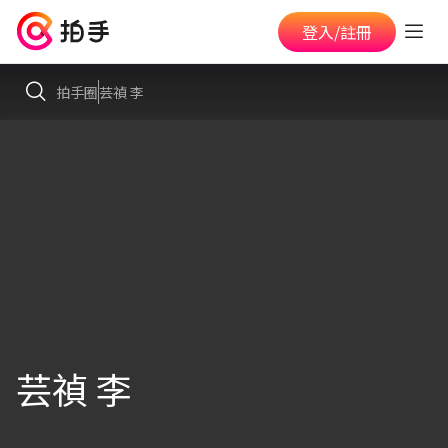
登入/註冊
拍手圈
芸禎 李
芸禎 李