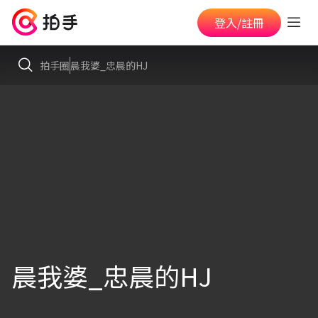
登入/註冊
拍手圈
晨我婆_忠晨的HJ
晨我婆_忠晨的HJ