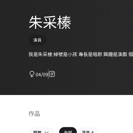
朱采榛
演員
我是朱采榛 綽號是小孩 專長是唱歌 興趣是演戲 個性
04/09
作品
職務
全部
演員
4