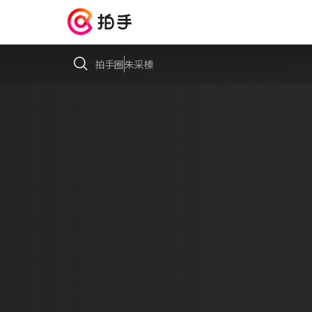
拍手圈
朱采榛