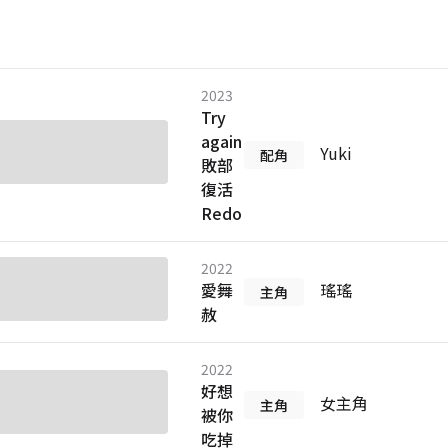
2023
Try
again
Yuki
配角
敗部
復活
Redo
2022
愛舞
瑤瑤
主角
赦
2022
好想
女主角
主角
被你
吃掉