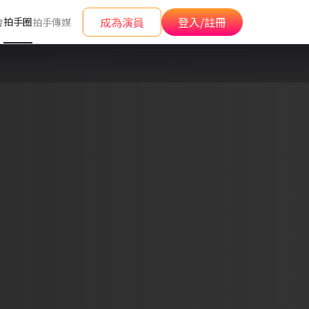
成為演員
登入/註冊
拍手圈
會
拍手傳媒