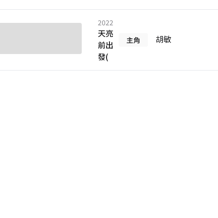
2022
天亮
胡敏
主角
前出
發(