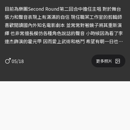
目前為樂團Second Round第二回合中擔任主唱 對於舞台
張力和聲音表現上有滿滿的自信 現任職某工作室的剪輯師
喜歡閱讀國內外知名電影劇本 並常常對著鏡子將其重新演
繹 也非常擅長模仿各種角色說話的聲音 小時候因為看了李
連杰飾演的霍元甲 因而愛上武術和格鬥 希望有朝一日也能
大展身手
05/18
更多照片