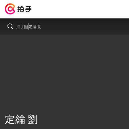
拍手圈
定綸 劉
定綸 劉