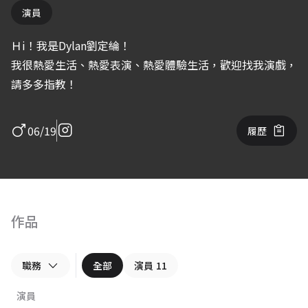
演員
Ｈi！我是Dylan劉定綸！
我很熱愛生活、熱愛表演、熱愛體驗生活，歡迎找我演戲，
請多多指教！
06/19
履歷
作品
職務
全部
演員
11
演員