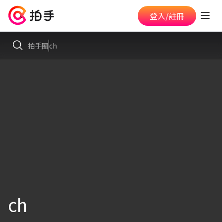
登入/註冊
拍手圈
ch
ch