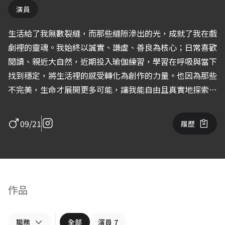
演員
生活給了我無數裂縫，而那些縫隙滲出的光，成就了我在戲
劇裡的靈魂。我始終以誠實、謙虛、善良為核心；日常喜歡
閱讀、親近大自然，近期投入瑜伽練習，學習在呼吸與當下
找到穩定，將生活裡的感受轉化為創作的力量。也因為那些
不完美，生命才展開更多可能，讓我能自由且真實地探索世
界。
09/21
履歷
作品
職務
全部
演員
7