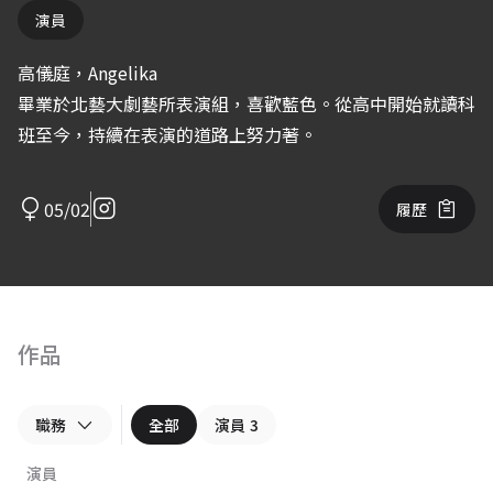
演員
高儀庭，Angelika
畢業於北藝大劇藝所表演組，喜歡藍色。從高中開始就讀科
班至今，持續在表演的道路上努力著。
05/02
履歷
作品
職務
全部
演員
3
演員