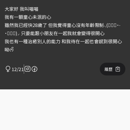
大家好 我叫喵喵
我有一顆童心未泯的心
雖然我已經快28歲了 但我覺得童心沒有年齡限制⸜(๑⃙⃘˙ᵕ
˙๑⃙⃘)⸝ 只要能跟小朋友在一起我就會變得很開心
我也有一種治癒別人的能力 和我待在一起也會感到很開心
呦ᰔᩚ
12/21
履歷