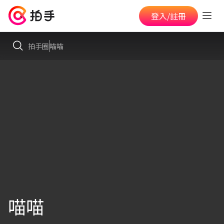
登入/註冊
拍手圈
喵喵
喵喵