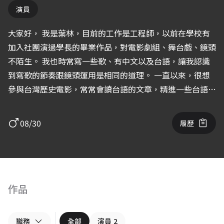
演員
大家好， 我是葉林，目前的工作是工程師，以前在學校有
加入社團演過學長的畢業作品，對電影劇組、舞台戲、鏡頭
不陌生。 我也時常寫一些歌、有中文以及台語，讓我認識
到寫歌的節奏跟鏡頭運用是相同的道理。 一直以來，很想
參與台灣歷史電影，常常會讀台語的文章，精進一些台語詞
彙，因此台灣的歷史更加了解。 想挑戰台語戲的角色，因
為現在年輕一輩當中，會說台語的人越來越少，希望可以演
08/30
履歷
一齣好戲，讓越來越多人，重視台語的美麗，謝謝 !
作品
職務
全部
演員
2