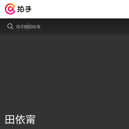
拍手圈
田依甯
田依甯