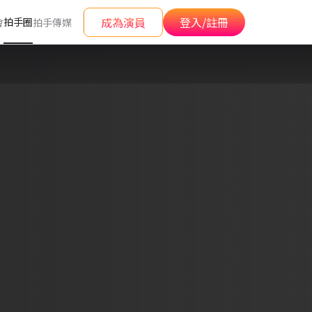
成為演員
登入/註冊
拍手圈
會
拍手傳媒