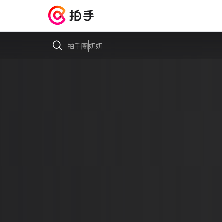
拍手圈
妍妍