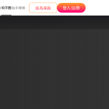
成為演員
登入/註冊
拍手圈
會
拍手傳媒