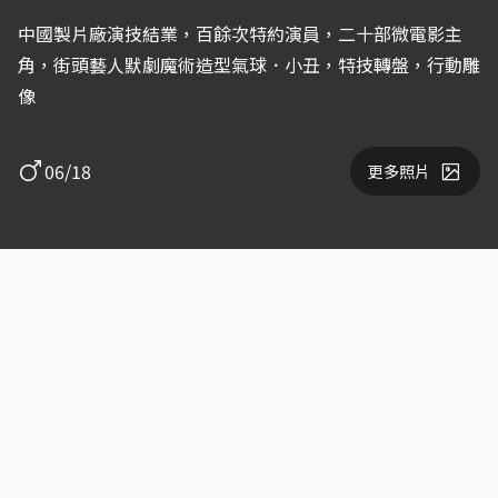
中國製片廠演技結業，百餘次特約演員，二十部微電影主
角，街頭藝人默劇魔術造型氣球．小丑，特技轉盤，行動雕
像
06/18
更多照片