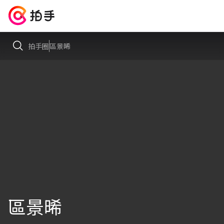
拍手圈
區景晞
區景晞