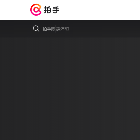
拍手圈
鍾沛晅