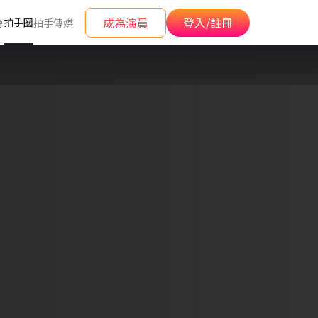
成為演員
登入/註冊
拍手圈
會
拍手傳媒