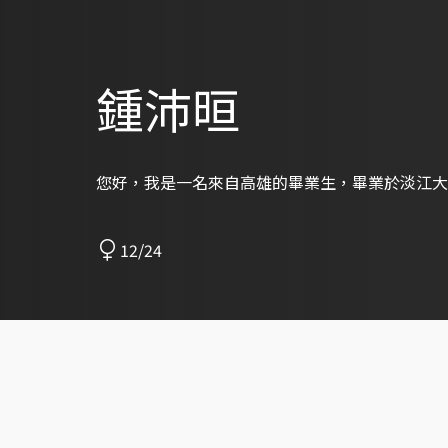
鍾沛晅
您好，我是一名來自高雄的畢業生，畢業於淡江大
12/24