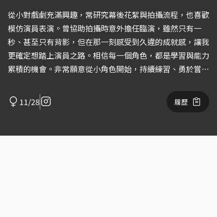
從小對戲劇充滿興趣，常研究幕後花絮與拍攝流程，也喜歡
模仿演員表演。曾協助拍攝時意外擔任臨演，雖然只有一
秒、甚至只有背影，但在那一刻感受到久違的成就感，讓我
更確定想踏上演員之路。相信每一個角色，都是學習與能力
累積的機會。非常願意從小角色開始，持續練習、勇於嘗
試，也期待能全力投入每一次表演機會。
11/28
履歷