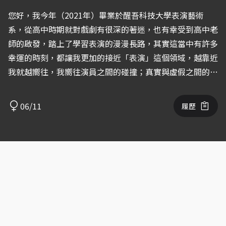
您好，我今年（2021年）畢業於醒吾科技大學表演藝術
系，從高中時期就對戲劇有很深的著迷，也有幸受到高中老
師的啟發，踏上了學習表演的漫漫長路，其實這當中有許多
幸運的時刻，都讓我更加的接近「表演」這個領域，越靠近
我就越嚮往，我嚮往演員之間的碰撞；真實與虛假之間的連
結，都讓我對表演越加的著迷。今日畢業了，我決定還是要
給自己的夢想一個機會，也請您給我一個機會。
06/11
履歷