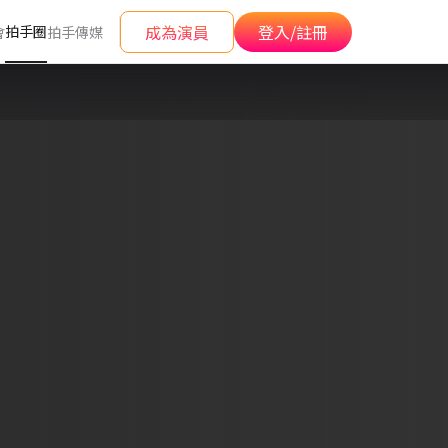
成為演員
登入/註冊
拍手圈
會
拍手傳媒