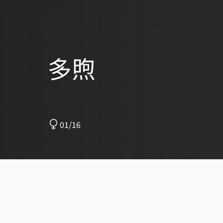
多煦
01/16