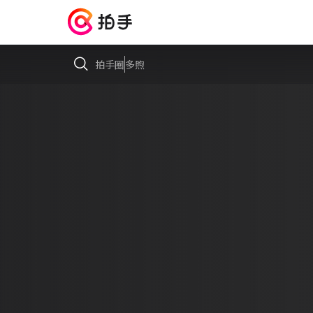
拍手圈
多煦