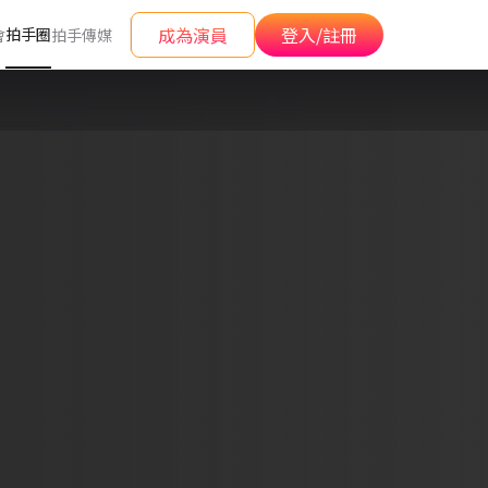
成為演員
登入/註冊
拍手圈
會
拍手傳媒