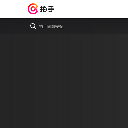
拍手圈
郭安妮