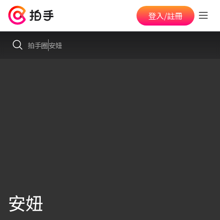
登入/註冊
拍手圈
安妞
安妞