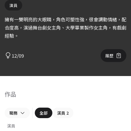
演員
擁有一雙明亮的大眼睛，角色可塑性強，很會調動情緒，配
合度高，演過舞台劇女主角、大學畢業製作女主角，有戲劇
經驗。
12/09
履歷
作品
職務
全部
演員
2
演員