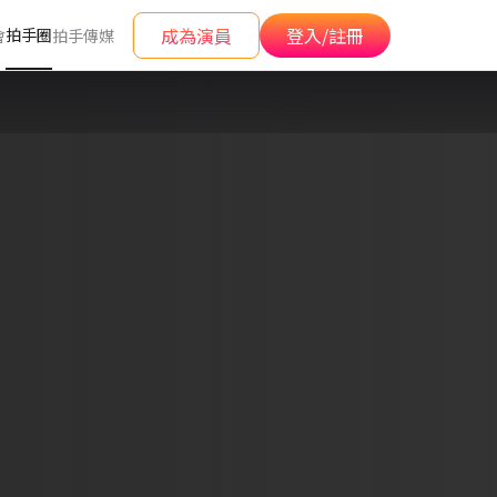
成為演員
登入/註冊
拍手圈
會
拍手傳媒