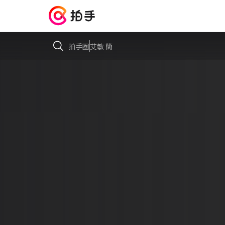
拍手圈
艾敏 簡