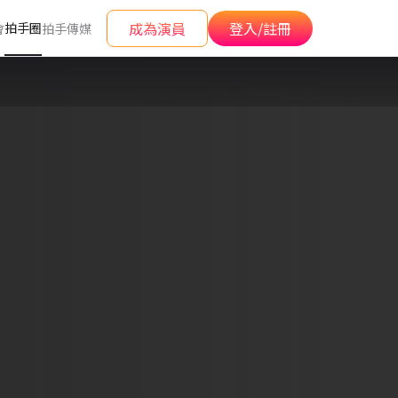
成為演員
登入/註冊
拍手圈
會
拍手傳媒