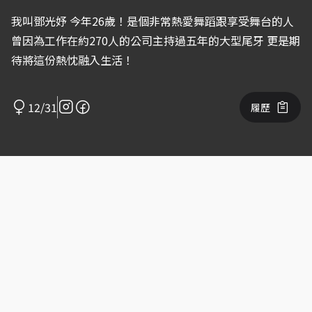
我叫鄧光妤 今年26歲！是個非常熱愛舞蹈跟享受舞台的人
曾因為工作在約270人的公司主持過五年的大型尾牙 更是期
待將這份熱忱融入生活！
12/31
履歷