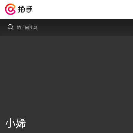
拍手圈
小㛓
小㛓