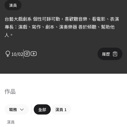
演員
台藝大戲劇系 個性可靜可動，喜歡聽音樂、看電影、表演
專長：演戲、寫作、劇本、演奏樂器 善於傾聽、幫助他
人。
10/02
履歷
作品
職務
全部
演員
1
演員