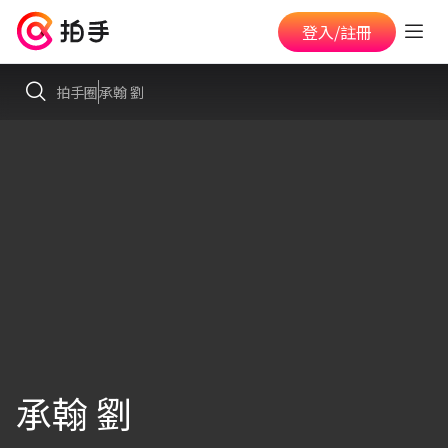
登入/註冊
拍手圈
承翰 劉
承翰 劉