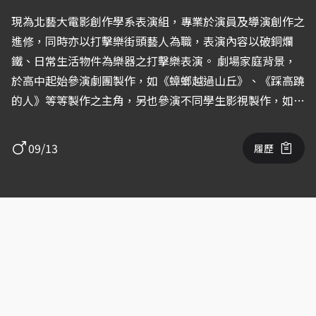
現為北藝大電影創作學系表演組，專業於演員及導演創作之
進修，同時亦以打擊樂街頭藝人為職，表演內容以破銅爛
鐵、日常生活物件為樂器之打擊樂表演。 劇場家庭背景，
於高中起始參演劇團製作，如《蟑螂越過山丘》、《踩高蹺
的人》等等製作之主角，另也參演不同學生影視製作，如
《窗台》以及北藝大碩班製作：《太陽照常升起時》等等....
09/13
履歷