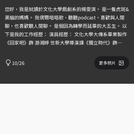
您好，我是就讀於文化大學戲劇系的楊雯淇。 是一隻虎斑&
黑貓的媽媽。 我偶爾唱唱歌、聽聽podcast，喜歡與人閒
聊，也喜歡聽人閒聊。 是個因為轉學而延畢的大五生。 以
下是我的工作經歷： 演員經歷： 文化大學大傳系畢業製作
《回家吧》飾 游湘婷 世新大學導演課《獨立時代》飾
Molly 文化大學學製《夜扇海》飾 家僕 玄奘大學學製《到
香山看看》擔任樂團吉他手 玄奘大學學製《在奶油樹林下
10/26
更多照片
@武惡》飾 皮太太 金枝演社《戰祭1884》飾 法國水軍 其
他劇場經歷： 水源劇場—前台 三點水《台北大空襲》行政
前台 狂美交響管樂團《好萊塢電影配樂》行政前台 狂美交
響管 樂團《宮崎駿動畫配樂》行政前台 文化大學畢業製作
《溺\在鯨下》服裝組長 三點水《自由新鎮SP》的行政前台
金星文創《謝謝大家收看》行政前台執行 其他工作經驗：
New balance/ Palladium 比漾百貨專櫃店員 綠島依海公寓
—打工換宿 屏東潮州教會活動—照顧孩子、陪玩 謝謝您撥