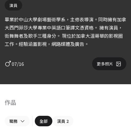
演員
畢業於中山大學劇場藝術學系，主修表導演。同時擁有加拿
大西門菲莎大學專業中英語口筆譯文憑資格。 擁有演員，
街舞舞者及歌手三種身分。 現位於加拿大溫哥華的影視圈
工作。經驗涵蓋影視，網路媒體及廣告。
07/16
更多照片
作品
職務
全部
演員
2