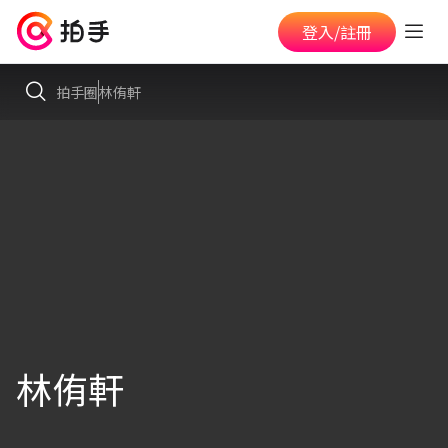
登入/註冊
拍手圈
林侑軒
林侑軒