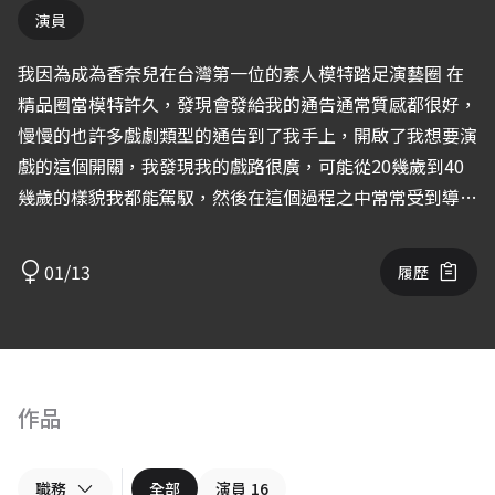
演員
我因為成為香奈兒在台灣第一位的素人模特踏足演藝圈 在
精品圈當模特許久，發現會發給我的通告通常質感都很好，
慢慢的也許多戲劇類型的通告到了我手上，開啟了我想要演
戲的這個開關，我發現我的戲路很廣，可能從20幾歲到40
幾歲的樣貌我都能駕馭，然後在這個過程之中常常受到導演
的好評！因此奠定了我的決心 我能歌善舞，也集許多技能
於一身，我未來會成為一個國際的武打巨星，最希望合作的
01/13
履歷
對象是強尼戴普和布蕾克萊芙利
作品
職務
全部
演員
16