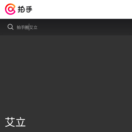
拍手圈
艾立
艾立