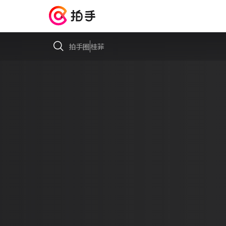
拍手圈
桂菲