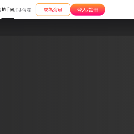
成為演員
登入/註冊
拍手圈
會
拍手傳媒