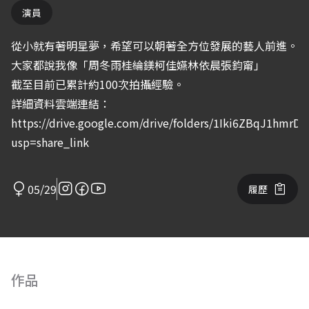
演員
從小就有著明星夢，希望可以朝著全方位發展的藝人前進。
大家都說我像「周冬雨桂綸鎂柯佳嬿林依晨張鈞甯」
截至目前已累計約100次拍攝經驗。
詳細資料雲端連結：
https://drive.google.com/drive/folders/1Iki6ZBqJ1hmr
usp=share_link
05/29
履歷
作品