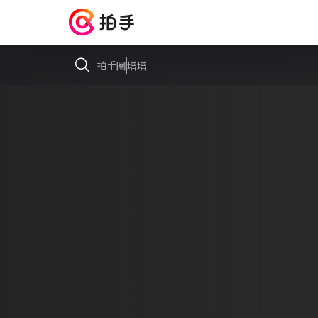
拍手圈
增增