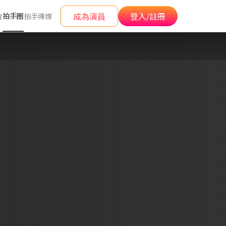
成為演員
登入/註冊
拍手圈
會
拍手傳媒