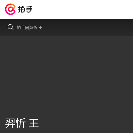
拍手圈
羿忻 王
羿忻 王