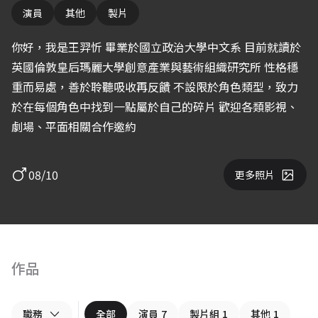
演員
其他
製片
你好，我是王羿忻 畢業於國立政治大學中文系 目前就讀於
英國倫敦皇后瑪麗大學創意產業與藝術組織研究所 性格穩
重而易處，善於聆聽吸收再反饋 不設限於角色類型，致力
於在每個角色中找到一點屬於自己的碎片 歡迎各類影視、
劇場、平面相關合作邀約
08/10
更多照片
作品
職務
全部
演員
7
製片組
1
其他
1