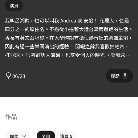
演員
我叫呂湘羚，也可以叫我 Andrea 或 安追！ 花蓮人，也是
四分之一的原住名。不過從小過著大陸台灣兩邊跑的生活。
專長有英文跟唱歌。在大學時期有擔任熱音社的樂團主唱，
因此有過一些樂團演出的經驗。 閒暇之餘我喜歡拍底片、
打羽球。 很喜歡與人溝通，也享受個人的時光 ，對我來說
表演 就是這兩者間的平衡。 Instagram: @antehopee
https://www.instagram.com/antehopee/
06/23
履歷
作品
職務
全部
演員
5