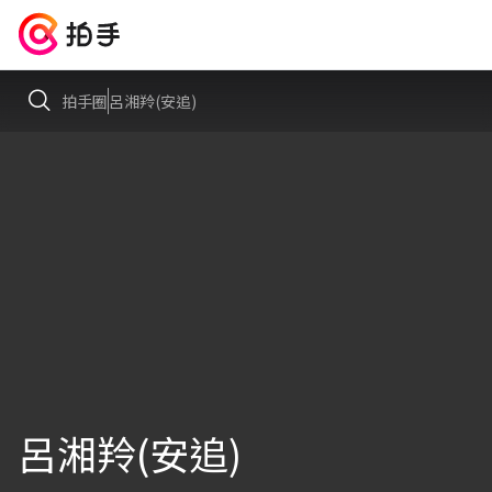
拍手圈
呂湘羚(安追)
呂湘羚(安追)