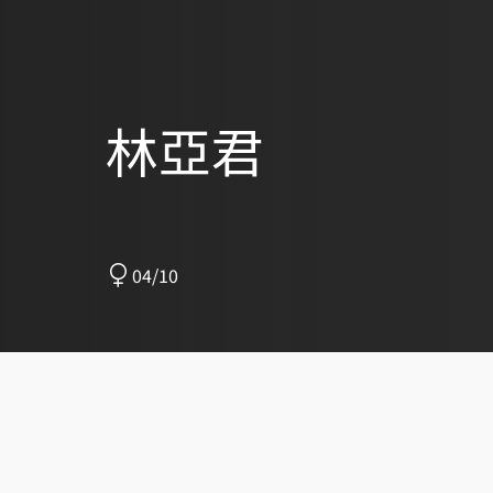
林亞君
04/10