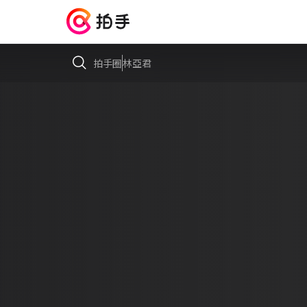
拍手圈
林亞君