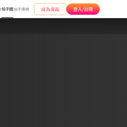
成為演員
登入/註冊
拍手圈
會
拍手傳媒