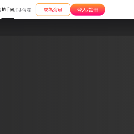
成為演員
登入/註冊
拍手圈
會
拍手傳媒