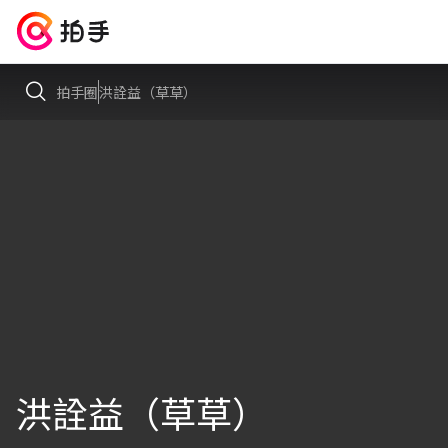
拍手圈
洪詮益（草草）
洪詮益（草草）