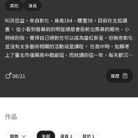
其他
演員
叫洪詮益，來自彰化，身高164，體重58，目前在北投讀
書。 從小看到螢幕前的明星總是會投射出羨慕的眼光，小
時候的我，覺得自己絕對也可以成為當紅新星，但無奈彰化
並沒有太多藝術相關的活動或是課程。 在高中時，如願考
上了臺北市復興高中戲劇班，而就讀的這一年，每天都沉浸
在藝術裡，而我也越來越愛藝術。 平常在學校會跟同學一
起拍影片，上傳至IG或抖音上，在抖音也有不錯的迴響，也
08/21
履歷
喜歡在室外或室內拍一些擺拍，最近也在籌劃拍攝微電影參
賽，自己則擔任導演、編劇以及演員，希望讓自己從實踐中
獲取經驗。 雖然我經歷不多，但我相信我自己，一定不會
讓導演以及各位選角老師們失望的，希望您們能給我這個機
會，一起參與此次的拍攝，也感謝您們願意給我這個機會，
作品
讓您們看見我！
職務
全部
演員
1
其他
1