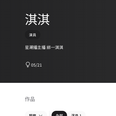
淇淇
演員
星潮播主播 綁一淇淇
05/21
作品
職務
全部
演員
1