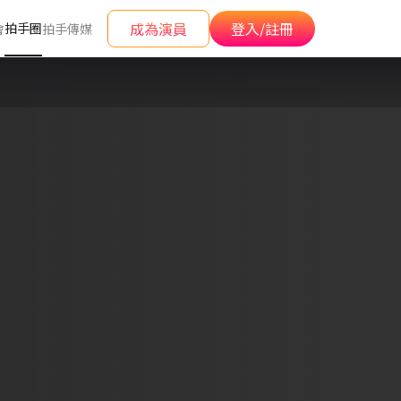
成為演員
登入/註冊
拍手圈
會
拍手傳媒