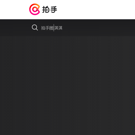
拍手圈
淇淇