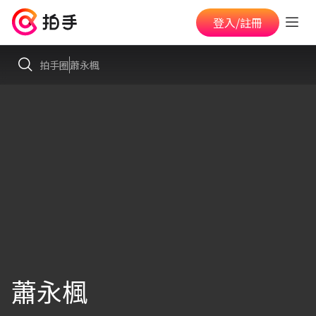
登入/註冊
拍手圈
蕭永楓
蕭永楓