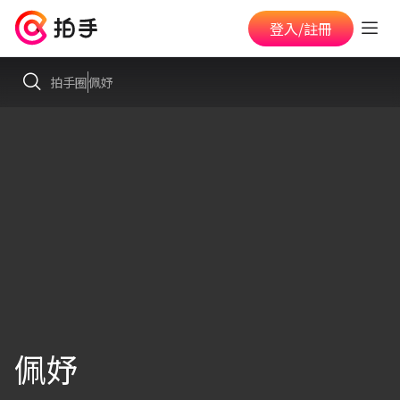
登入/註冊
拍手圈
佩妤
佩妤